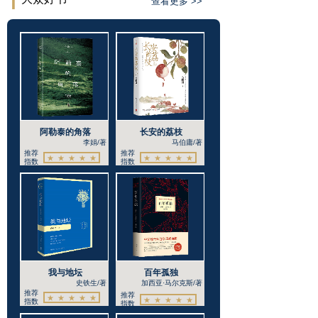
查看更多 >>
阿勒泰的角落
长安的荔枝
李娟/著
马伯庸/著
推荐
推荐
★ ★ ★ ★ ★
★ ★ ★ ★ ★
指数
指数
我与地坛
百年孤独
史铁生/著
加西亚·马尔克斯/著
推荐
推荐
★ ★ ★ ★ ★
★ ★ ★ ★ ★
指数
指数